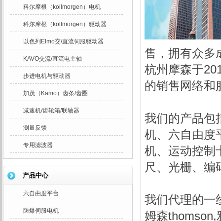
科尔摩根（kollmorgen）电机
科尔摩根（kollmorgen）驱动器
以色列Elmo交/直流伺服驱动器
售，拥有众多
KAVO交流/直流电主轴
杭州摩森于
20
步进电机与驱动器
的销售网络和
加茂（Kamo）齿条/齿圈
减速机/齿轮箱/联轴器
我们的产品包
测量反馈
机、六自由度
专用滤波器
机、运动控制
尺、光栅、编
产品中心
六自由度平台
我们代理的一
防爆伺服电机
姆森
thomson,