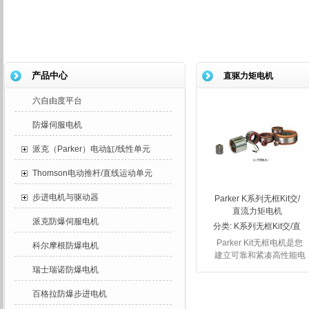
产品中心
直驱力矩电机
六自由度平台
防爆伺服电机
派克（Parker）电动缸/线性单元
Thomson电动推杆/直线运动单元
步进电机与驱动器
Parker K系列无框Kit交/
直流力矩电机
派克防爆伺服电机
分类:
K系列无框Kit交/直
流力矩电机
Parker Kit无框电机是您
科尔摩根防爆电机
建立可靠和紧凑高性能电
机的最佳途径,是需要小
瑞士瑞诺防爆电机
空间、高性能设备设计场
合的理想解决方案,直驱
百格拉防爆步进电机
运动结构能给设备设计者