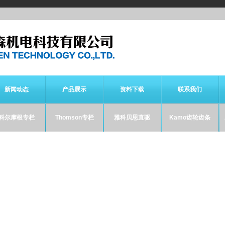
新闻动态
产品展示
资料下载
联系我们
科尔摩根专栏
Thomson专栏
雅科贝思直驱
Kamo齿轮齿条