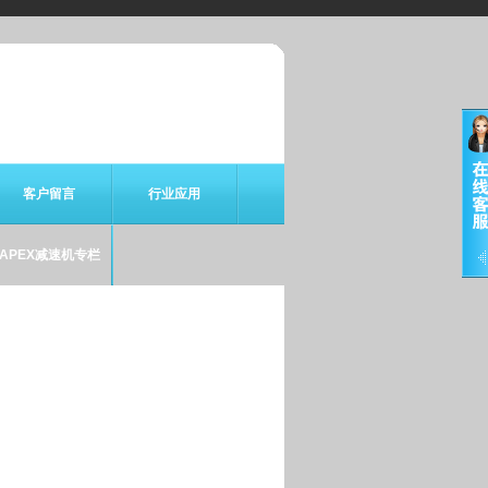
客户留言
行业应用
APEX减速机专栏