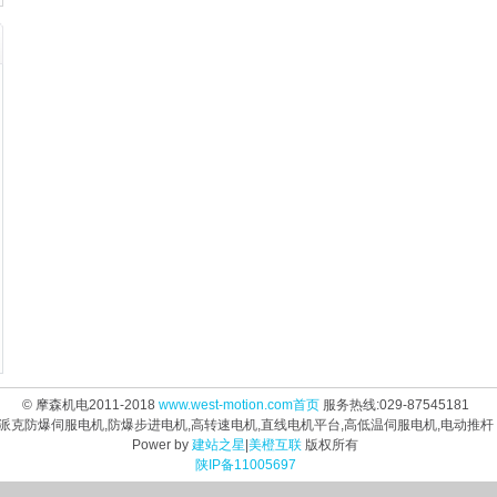
© 摩森机电2011-2018
www.west-motion.com首页
服务热线:029-87545181
派克防爆伺服电机,防爆步进电机,高转速电机,直线电机平台,高低温伺服电机,电动推杆
Power by
建站之星
|
美橙互联
版权所有
陕IP备11005697