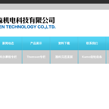
新闻动态
产品展示
资料下载
联系我们
科尔摩根专栏
Thomson专栏
雅科贝思直驱
Kamo齿轮齿条