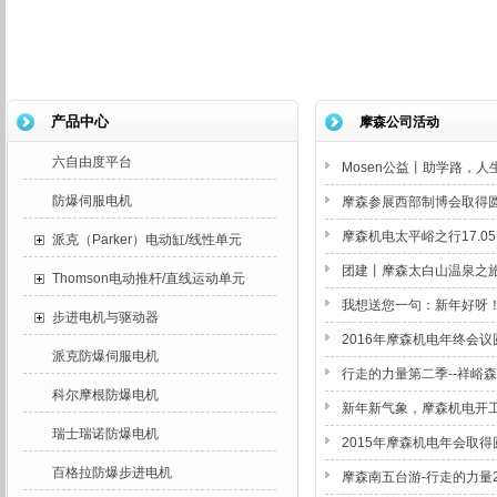
产品中心
摩森公司活动
六自由度平台
Mosen公益丨助学路，人
防爆伺服电机
摩森参展西部制博会取得
摩森机电太平峪之行17.05
派克（Parker）电动缸/线性单元
团建丨摩森太白山温泉之旅20
Thomson电动推杆/直线运动单元
我想送您一句：新年好呀
步进电机与驱动器
2016年摩森机电年终会
派克防爆伺服电机
行走的力量第二季--祥峪森林公
科尔摩根防爆电机
新年新气象，摩森机电开
瑞士瑞诺防爆电机
2015年摩森机电年会取
百格拉防爆步进电机
摩森南五台游-行走的力量201