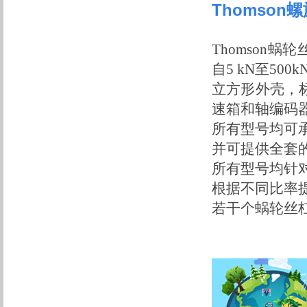
Thomson
Thomson
蜗轮
自
5 k
N
至
500k
立方形外壳，
速箱和轴编码
所有型号均可
并可提供全套
所有型号均针
根据不同比率
若干个蜗轮丝